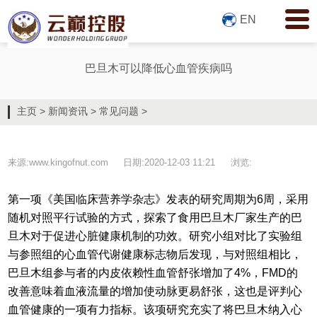
EN
巴旦木可以降低心血管疾病吗
主页
>
新闻资讯
>
常见问题
>
来源:www.kingofnut.com
日期:2020-12-03 11:21
浏览:
第一项《美国临床营养学杂志》发表的研究周期为6周，采用
随机对照平行试验的方式，探索了食用
巴旦木厂家
生产的巴
旦木对于促进心脏健康机制的功效。研究小组对比了实验组
与参照组的心血管代谢健康标志物后发现，与对照组相比，
巴旦木
组参与者的内皮依赖性血管舒张增加了4%，FMD的
改善意味着血液流量的增加使动脉更易舒张，这也是评判心
血管健康的一项有力指标。该项研究充实了将巴旦木纳入心