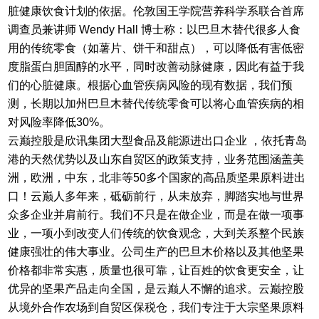
脏健康饮食计划的依据。伦敦国王学院营养科学系联合首席
调查员兼讲师 Wendy Hall 博士称：以巴旦木替代很多人食
用的传统零食（如薯片、饼干和甜点），可以降低有害低密
度脂蛋白胆固醇的水平，同时改善动脉健康，因此有益于我
们的心脏健康。根据心血管疾病风险的现有数据，我们预
测，长期以加州巴旦木替代传统零食可以将心血管疾病的相
对风险率降低30%。
云巅控股是欣讯集团大型食品及能源进出口企业 ，依托青岛
港的天然优势以及山东自贸区的政策支持，业务范围涵盖美
洲，欧洲，中东，北非等50多个国家的高品质坚果原料进出
口！云巅人多年来，砥砺前行，从未放弃，脚踏实地与世界
众多企业并肩前行。我们不只是在做企业，而是在做一项事
业，一项小到改变人们传统的饮食观念，大到关系整个民族
健康强壮的伟大事业。公司生产的
巴旦木价格
以及其他坚果
价格都非常实惠，质量也很可靠，让百姓的饮食更安全，让
优异的坚果产品走向全国，是云巅人不懈的追求。云巅控股
从境外合作农场到自贸区保税仓，我们专注于大宗坚果原料